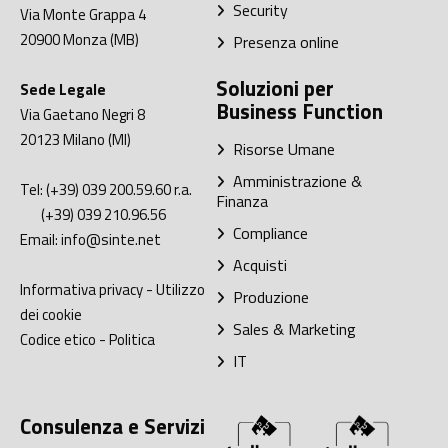
Security
Via Monte Grappa 4
20900
Monza (MB)
Presenza online
Soluzioni per
Sede Legale
Business Function
Via Gaetano Negri 8
20123
Milano (MI)
Risorse Umane
Amministrazione &
Tel:
(+39) 039 200.59.60
r.a.
Finanza
(+39) 039 210.96.56
Compliance
Email:
info@sinte.net
Acquisti
Informativa privacy
-
Utilizzo
Produzione
dei cookie
Sales & Marketing
Codice etico
-
Politica
IT
Consulenza e Servizi