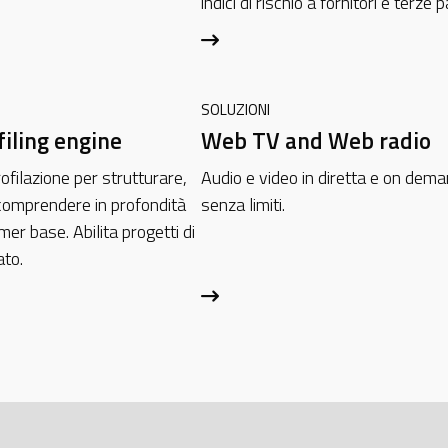
indici di rischio a fornitori e terze pa
SOLUZIONI
filing engine
Web TV and Web radio
ofilazione per strutturare,
Audio e video in diretta e on dema
 comprendere in profondità
senza limiti.
mer base. Abilita progetti di
ato.