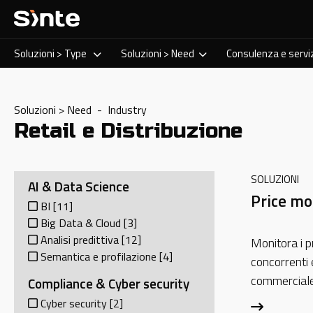
Soluzioni > Type
Soluzioni > Need
Consulenza e servi
Soluzioni > Need - Industry
Retail e Distribuzione
SOLUZIONI
AI & Data Science
Price mo
BI
[11]
Big Data & Cloud
[3]
Analisi predittiva
[12]
Monitora i p
Semantica e profilazione
[4]
concorrenti
commerciale 
Compliance & Cyber security
Cyber security
[2]