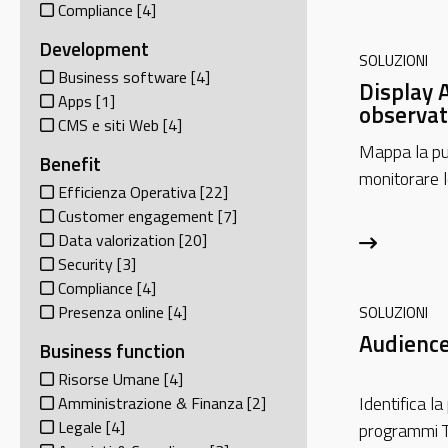
Compliance
[4]
Development
SOLUZIONI
Business software
[4]
Display 
Apps
[1]
observat
CMS e siti Web
[4]
Mappa la pub
Benefit
monitorare 
Efficienza Operativa
[22]
Customer engagement
[7]
Data valorization
[20]
Security
[3]
Compliance
[4]
Presenza online
[4]
SOLUZIONI
Audience
Business function
Risorse Umane
[4]
Identifica la
Amministrazione & Finanza
[2]
Legale
[4]
programmi T