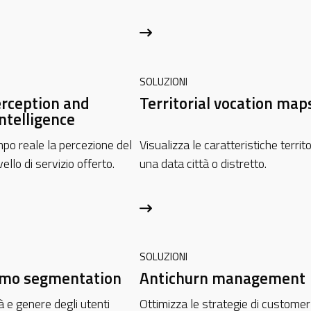
SOLUZIONI
rception and
Territorial vocation map
ntelligence
mpo reale la percezione del
Visualizza le caratteristiche territor
vello di servizio offerto.
una data città o distretto.
SOLUZIONI
emo segmentation
Antichurn management
tà e genere degli utenti
Ottimizza le strategie di customer