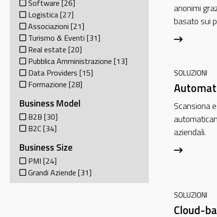
Software
[26]
anonimi gra
Logistica
[27]
basato sui pr
Associazioni
[21]
Turismo & Eventi
[31]
Real estate
[20]
Pubblica Amministrazione
[13]
Data Providers
[15]
SOLUZIONI
Formazione
[28]
Automati
Business Model
Scansiona e
B2B
[30]
automaticame
B2C
[34]
aziendali.
Business Size
PMI
[24]
Grandi Aziende
[31]
SOLUZIONI
Cloud-b