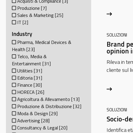
Acquisti & Compliance
[3]
Produzione
[7]
Sales & Marketing
[25]
IT
[2]
Industry
SOLUZIONI
Pharma, Medical Devices &
Brand pe
opinion i
Health
[23]
Telco, Media &
Rileva in te
Entertainment
[31]
cliente sul li
Utilities
[31]
Editoria
[31]
Finance
[30]
HORECA
[26]
Agricoltura & Allevamento
[13]
Produzione & Distribuzione
[32]
SOLUZIONI
Moda & Design
[29]
Socio-d
Advertising
[28]
Consultancy & Legal
[20]
Identifica e