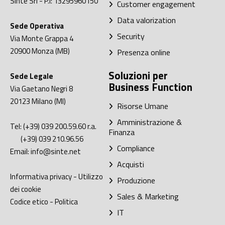
Sinte Srl
- P.I: 13295960150
Customer engagement
Data valorization
Sede Operativa
Security
Via Monte Grappa 4
20900
Monza (MB)
Presenza online
Soluzioni per
Sede Legale
Business Function
Via Gaetano Negri 8
20123
Milano (MI)
Risorse Umane
Amministrazione &
Tel:
(+39) 039 200.59.60
r.a.
Finanza
(+39) 039 210.96.56
Compliance
Email:
info@sinte.net
Acquisti
Informativa privacy
-
Utilizzo
Produzione
dei cookie
Sales & Marketing
Codice etico
-
Politica
IT