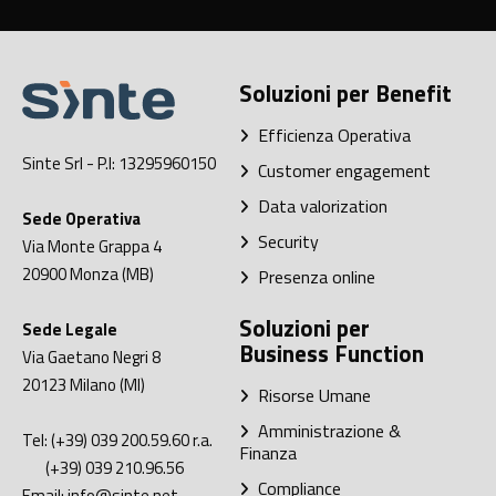
Soluzioni per Benefit
Efficienza Operativa
Sinte Srl
- P.I: 13295960150
Customer engagement
Data valorization
Sede Operativa
Security
Via Monte Grappa 4
20900
Monza (MB)
Presenza online
Soluzioni per
Sede Legale
Business Function
Via Gaetano Negri 8
20123
Milano (MI)
Risorse Umane
Amministrazione &
Tel:
(+39) 039 200.59.60
r.a.
Finanza
(+39) 039 210.96.56
Compliance
Email:
info@sinte.net