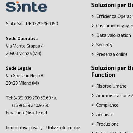
Soluzioni per B
Efficienza Operati
Sinte Srl
- P.I: 13295960150
Customer engage
Data valorization
Sede Operativa
Security
Via Monte Grappa 4
20900
Monza (MB)
Presenza online
Soluzioni per B
Sede Legale
Function
Via Gaetano Negri 8
20123
Milano (MI)
Risorse Umane
Amministrazione &
Tel:
(+39) 039 200.59.60
r.a.
Compliance
(+39) 039 210.96.56
Email:
info@sinte.net
Acquisti
Produzione
Informativa privacy
-
Utilizzo dei cookie