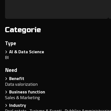
Categorie
Type
AI & Data Science
BI
Need
Benefit
Data valorization
Business function
Sales & Marketing
Industry
Real estate
,
Turismo & Eventi
,
Pubblica Amministrazio