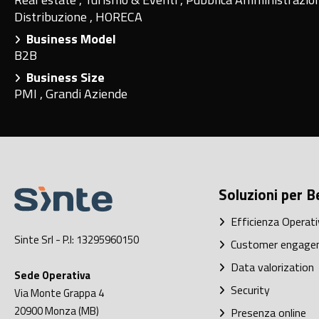
Distribuzione
,
HORECA
Business Model
B2B
Business Size
PMI
,
Grandi Aziende
Soluzioni per B
Efficienza Operati
Sinte Srl
- P.I: 13295960150
Customer engage
Data valorization
Sede Operativa
Security
Via Monte Grappa 4
20900
Monza (MB)
Presenza online