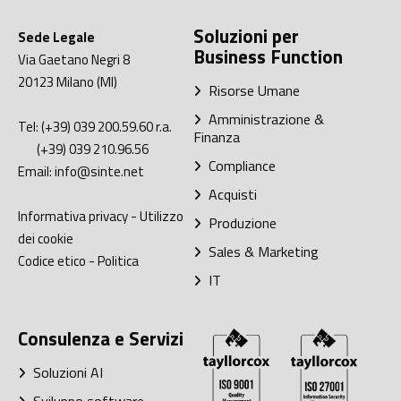
Soluzioni per
Sede Legale
Business Function
Via Gaetano Negri 8
20123
Milano (MI)
Risorse Umane
Amministrazione &
Tel:
(+39) 039 200.59.60
r.a.
Finanza
(+39) 039 210.96.56
Compliance
Email:
info@sinte.net
Acquisti
Informativa privacy
-
Utilizzo
Produzione
dei cookie
Sales & Marketing
Codice etico
-
Politica
IT
Consulenza e Servizi
Soluzioni AI